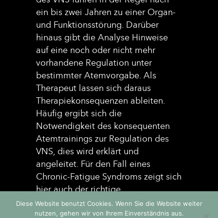
ein bis zwei Jahren zu einer Organ-
und Funktionsstörung. Darüber
hinaus gibt die Analyse Hinweise
auf eine noch oder nicht mehr
vorhandene Regulation unter
bestimmter Atemvorgabe. Als
Therapeut lassen sich daraus
Therapiekonsequenzen ableiten.
Häufig ergibt sich die
Notwendigkeit des konsequenten
Atemtrainings zur Regulation des
VNS, dies wird erklärt und
angeleitet. Für den Fall eines
Chronic-Fatigue Syndroms zeigt sich
hier auch der richtige
Therapieansatz, denn manchen
Diese Website benutzt Cookies. Wenn Sie die Website weiter
Menschen tut man extremes Unrecht
nutzen, gehen wir von Ihrem Einverständnis aus.